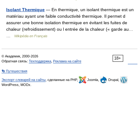
Isolant Thermique
— En thermique, un isolant thermique est un
matériau ayant une faible conductivité thermique. Il permet d
assurer une bonne isolation thermique en évitant les fuites de
chaleur (refroidissement) ou l entrée de la chaleur (« garde au…
…
Wikipédia en Français
© Академик, 2000-2026
18+
Обратная связь:
Техподдержка
,
Реклама на сайте
👣 Путешествия
Экспорт словарей на сайты
, сделанные на PHP,
Joomla,
Drupal,
WordPress, MODx.