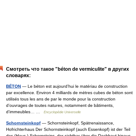
Смотреть что такое "béton de vermiculite" в других
словарях:
BÉTON
— Le béton est aujourd’hui le matériau de construction
par excellence. Environ 4 milliards de mètres cubes de béton sont
utilisés tous les ans de par le monde pour la construction
d’ouvrages de toutes natures, notamment de bâtiments,
d’immeubles… …
Encyclopédie Universelle
Schornsteinkopf
— Schornsteinkopf, Spätrenaissance,
Hofrichterhaus Der Schornsteinkopf (auch Essenkopf) ist der Teil
des (Haus ) Schornsteins, der sichtbar über die Dachhaut hinaus